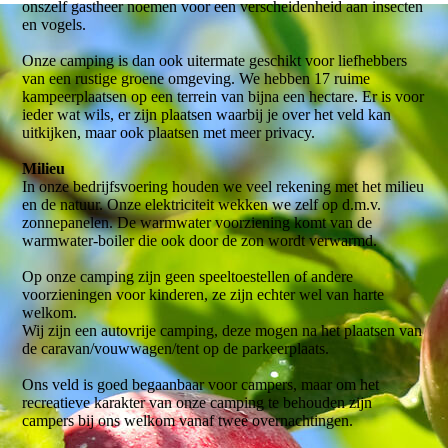
onszelf gastheer noemen voor een verscheidenheid aan insecten
en vogels.
Onze camping is dan ook uitermate geschikt voor liefhebbers
van een rustige groene omgeving. We hebben 17 ruime
kampeerplaatsen op een terrein van bijna een hectare. Er is voor
ieder wat wils, er zijn plaatsen waarbij je over het veld kan
uitkijken, maar ook plaatsen met meer privacy.
Milieu
In onze bedrijfsvoering houden we veel rekening met het milieu
en de natuur. Onze elektriciteit wekken we zelf op d.m.v.
zonnepanelen. De warmwater voorziening komt van de
warmwater-boiler die ook door de zon wordt verwarmd.
Op onze camping zijn geen speeltoestellen of andere
voorzieningen voor kinderen, ze zijn echter wel van harte
welkom.
Wij zijn een autovrije camping, deze mogen na het plaatsen van
de caravan/vouwwagen/tent op de parkeerplaats.
Ons veld is goed begaanbaar voor campers, maar om het
recreatieve karakter van onze camping te behouden zijn
campers bij ons welkom vanaf twee overnachtingen.