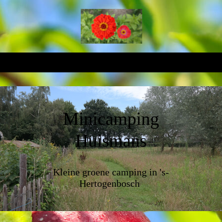
Minicamping
Huismans
Kleine groene camping in 's-
Hertogenbosch