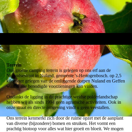
Terrein
Ons groene camping terrein is gelegen op ons erf aan de
Nulandsestraat in Nuland, gemeente 's-Hertogenbosch. op 2,5
kilometer gelegen van de omliggende dorpen Nuland en Geffen
waar u alle benodigde voorzieningen kan vinden.
Ondanks de ligging in dit prachtige weidse polderlandschap
hebben wij als sinds 1994 geen agrarische activiteiten. Ook in
onze straat en directe omgeving vindt u geen veestallen.
Ons terrein kenmerkt zich door de ruime opzet met de aanplant
van diverse (bijzondere) bomen en struiken. Het vormt een
prachtig biotoop voor alles wat hier groeit en bloeit. We mogen