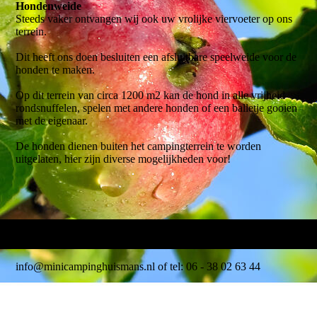
Hondenweide
Steeds vaker ontvangen wij ook uw vrolijke viervoeter op ons
terrein.
Dit heeft ons doen besluiten een afsluitbare speelweide voor de
honden te maken.
Op dit terrein van circa 1200 m2 kan de hond in alle vrijheid
rondsnuffelen, spelen met andere honden of een balletje gooien
met de eigenaar.
De honden dienen buiten het campingterrein te worden
uitgelaten, hier zijn diverse mogelijkheden voor!
info@minicampinghuismans.nl of tel: 06 - 38 02 63 44