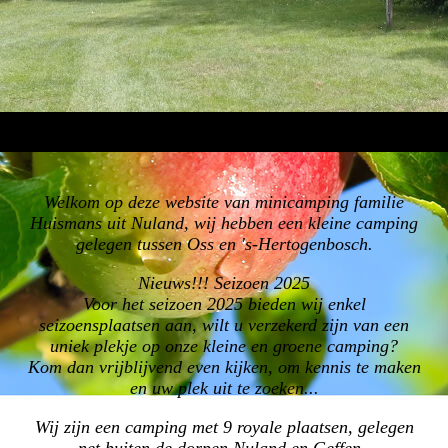
Welkom op deze website van minicamping familie
Huismans uit Nuland, wij hebben een kleine camping
gelegen tussen Oss en 's-Hertogenbosch.
Nieuws!!! Seizoen 2025
Voor het seizoen 2025 bieden wij enkel
seizoensplaatsen aan, wilt u verzekerd zijn van een
uniek plekje op onze kleine en groene camping?
Kom dan vrijblijvend even kijken, om kennis te maken
en uw plek uit te zoeken...
Wij zijn een camping met 9 royale plaatsen, gelegen