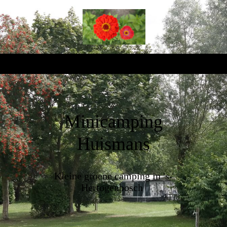
Minicamping
Huismans
Kleine groene camping in 's-
Hertogenbosch