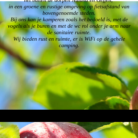
net buiten de dorpen Nuland en Geffen,
in een groene en rustige omgeving op fietsafstand van
bovengenoemde steden.
Bij ons kan je kamperen zoals het bedoeld is, met de
vogels als je buren en met de wc rol onder je arm naar
de sanitaire ruimte.
Wij bieden rust en ruimte, er is WiFi op de gehele
camping.